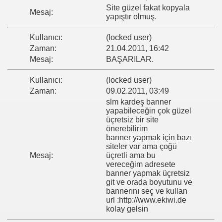
Site güzel fakat kopyala
Mesaj:
yapıştır olmuş.
Kullanıcı:
(locked user)
Zaman:
21.04.2011, 16:42
Mesaj:
BAŞARILAR.
Kullanıcı:
(locked user)
Zaman:
09.02.2011, 03:49
slm kardeş banner
yapabileceğin çok güzel
üçretsiz bir site
önerebilirim
banner yapmak için bazı
siteler var ama çoğü
Mesaj:
üçretli ama bu
vereceğim adresete
banner yapmak üçretsiz
git ve orada boyutunu ve
bannerını seç ve kullan
url :http://www.ekiwi.de
kolay gelsin